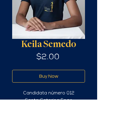
Keila Semedo
Price
$2.00
Buy Now
Candidata número 012
Santa Catarina Fogo