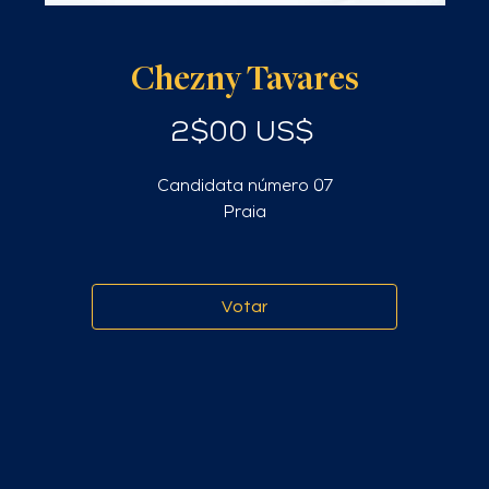
Chezny Tavares
Preço
2$00 US$
Candidata número 07
Praia
Votar